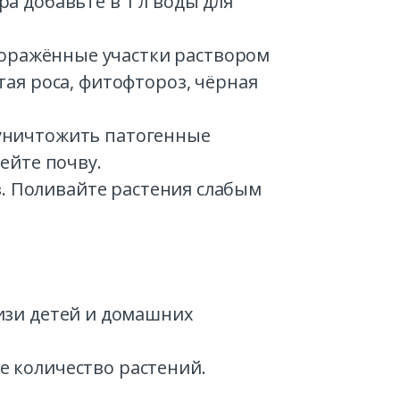
ора добавьте в 1 л воды для
поражённые участки раствором
ая роса, фитофтороз, чёрная
 уничтожить патогенные
ейте почву.
. Поливайте растения слабым
изи детей и домашних
е количество растений.