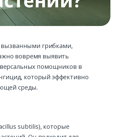
астений?
и, вызванными грибками,
важно вовремя выявить
ниверсальных помощников в
нгицид, который эффективно
ающей среды.
llus subtilis), которые
стений. Он подходит для