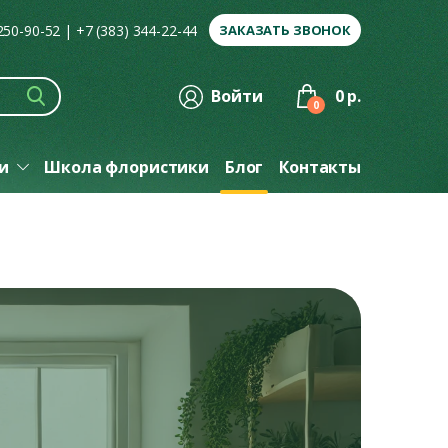
 250-90-52
|
+7 (383) 344-22-44
ЗАКАЗАТЬ ЗВОНОК
Войти
0 р.
0
ги
Школа флористики
Блог
Контакты