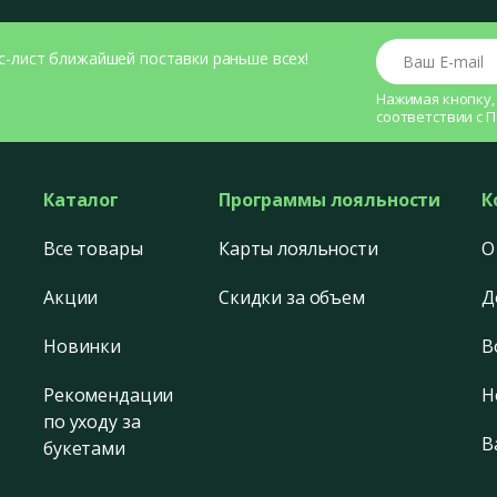
Ваш E-mail
с-лист ближайшей поставки раньше всех!
Нажимая кнопку,
соответствии с
П
Каталог
Программы лояльности
К
Все товары
Карты лояльности
О
Акции
Скидки за объем
Д
Новинки
В
Рекомендации
Н
по уходу за
В
букетами