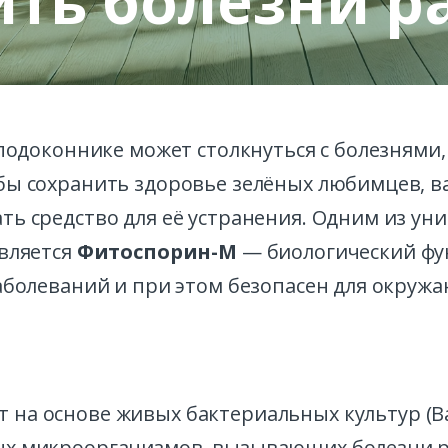
ть болезни р
 подоконнике может столкнуться с болезням
бы сохранить здоровье зелёных любимцев, 
ть средство для её устранения. Одним из у
является
Фитоспорин-М
— биологический фу
заболеваний и при этом безопасен для окруж
 на основе живых бактериальных культур (Baci
ых микроорганизмов, вызывающих болезни ра