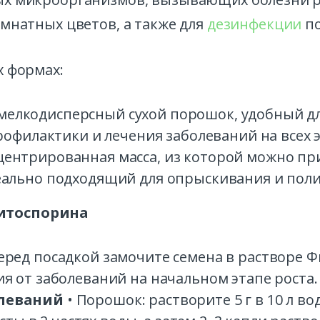
мнатных цветов, а также для
дезинфекции
по
х формах:
елкодисперсный сухой порошок, удобный д
рофилактики и лечения заболеваний на всех э
ентрированная масса, из которой можно при
ально подходящий для опрыскивания и поли
итоспорина
еред посадкой замочите семена в растворе Фи
 от заболеваний на начальном этапе роста.
леваний
• Порошок: растворите 5 г в 10 л во