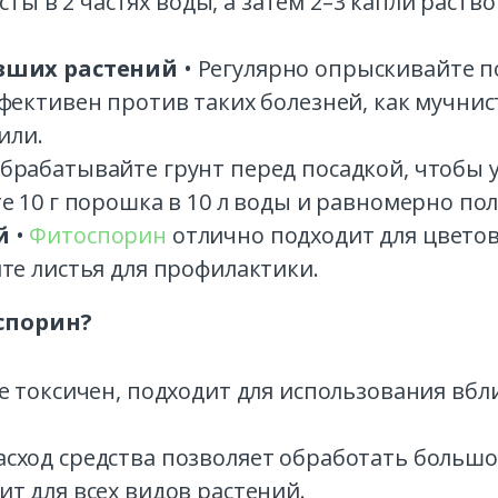
сты в 2 частях воды, а затем 2–3 капли раств
вших растений
• Регулярно опрыскивайте 
ективен против таких болезней, как мучнист
или.
Обрабатывайте грунт перед посадкой, чтобы
 10 г порошка в 10 л воды и равномерно пол
й
•
Фитоспорин
отлично подходит для цветов
те листья для профилактики.
спорин?
 токсичен, подходит для использования вбл
сход средства позволяет обработать большо
т для всех видов растений.