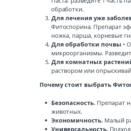
Паста: разведите 1 часть па
обработки.
Для лечения уже заболе
Фитоспорина. Препарат эфф
ножка, парша, корневые гн
Для обработки почвы
• 
микроорганизмы. Разведите
Для комнатных растени
раствором или опрыскивай
Почему стоит выбрать Фито
Безопасность.
Препарат не
животных.
Экономичность.
Малый ра
Универсальность.
Подходи