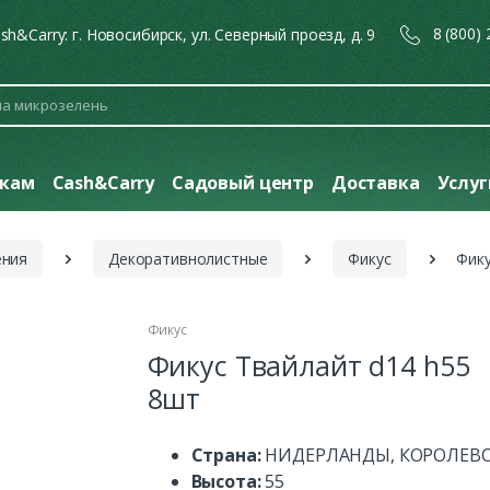
8 (800)
sh&Carry: г. Новосибирск, ул. Северный проезд, д. 9
кам
Cash&Carry
Садовый центр
Доставка
Услу
ения
Декоративнолистные
Фикус
Фику
Фикус
Фикус Твайлайт d14 h55
8шт
Страна:
НИДЕРЛАНДЫ, КОРОЛЕВ
Высота:
55