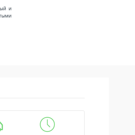
ный и
стыми