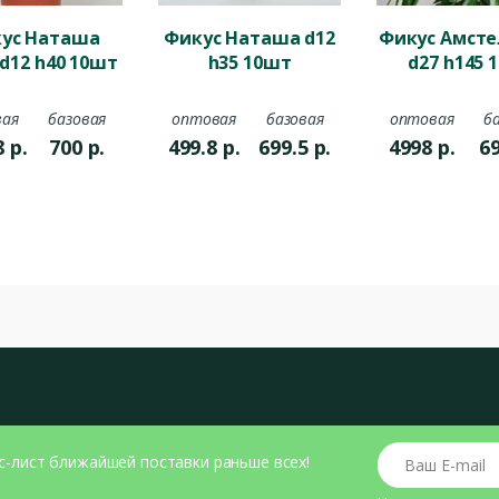
ус Наташа
Фикус Наташа d12
Фикус Амсте
d12 h40 10шт
h35 10шт
d27 h145 
ая
базовая
оптовая
базовая
оптовая
б
8
р.
700
р.
499.8
р.
699.5
р.
4998
р.
6
Ваш E-mail
с-лист ближайшей поставки раньше всех!