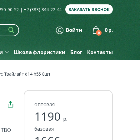
 250-90-52
|
+7 (383) 344-22-44
ЗАКАЗАТЬ ЗВОНОК
Войти
0 р.
0
ги
Школа флористики
Блог
Контакты
с Твайлайт d14 h55 8шт
оптовая
1190
р.
базовая
СТВО