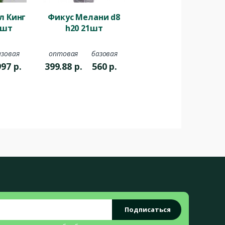
л Кинг
Фикус Мелани d8
1шт
h20 21шт
азовая
оптовая
базовая
997
р.
399.88
р.
560
р.
Подписаться