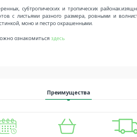
ренных, субтропических и тропических районах.изящ
ртов с листьями разного размера, ровными и волни
астинкой, моно и пестро окрашенными.
 можно ознакомиться
здесь
Преимущества