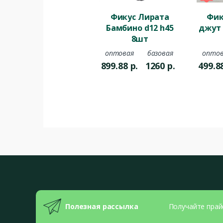
Фикус Лирата
Фик
Бамбино d12 h45
джут 
8шт
оптовая
базовая
оптов
899.88
р.
1260
р.
499.8
Полезная рассылка
Получайте прай