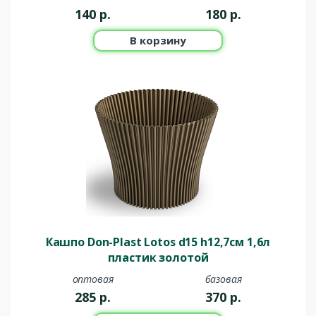
140
р.
180
р.
В корзину
Кашпо Don-Plast Lotos d15 h12,7см 1,6л
пластик золотой
оптовая
базовая
285
р.
370
р.