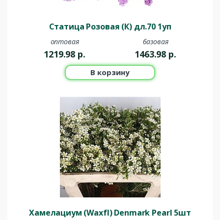
Статица Розовая (К) дл.70 1уп
оптовая
базовая
1219.98
р.
1463.98
р.
В корзину
Хамелациум (Waxfl) Denmark Pearl 5шт