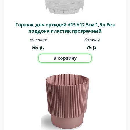
Горшок для орхидей d15 h12.5см 1,5л без
поддона пластик прозрачный
оптовая
базовая
55
р.
75
р.
В корзину