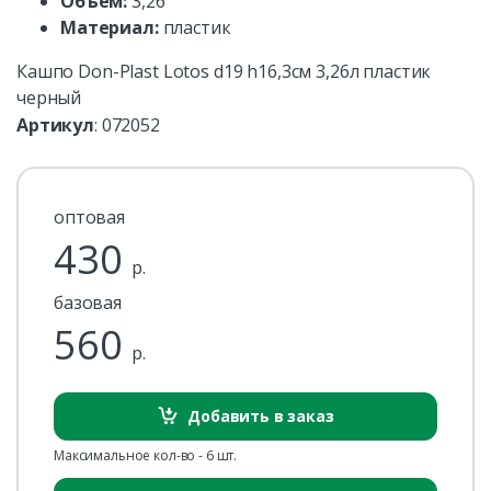
Объем:
3,26
Материал:
пластик
Кашпо Don-Plast Lotos d19 h16,3см 3,26л пластик
черный
Артикул
:
072052
оптовая
430
р.
базовая
560
р.
Добавить в заказ
Максимальное кол-во - 6 шт.