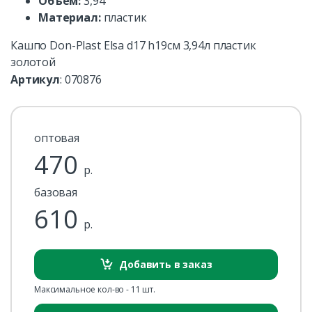
Объем:
3,94
Материал:
пластик
Кашпо Don-Plast Elsa d17 h19см 3,94л пластик
золотой
Артикул
:
070876
оптовая
470
р.
базовая
610
р.
Добавить в заказ
Максимальное кол-во - 11 шт.