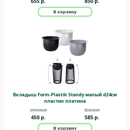
655
р.
850
р.
В корзину
Вкладыш Form-Plastik Standy малый d24см
пластик платина
оптовая
базовая
450
р.
585
р.
В корзину